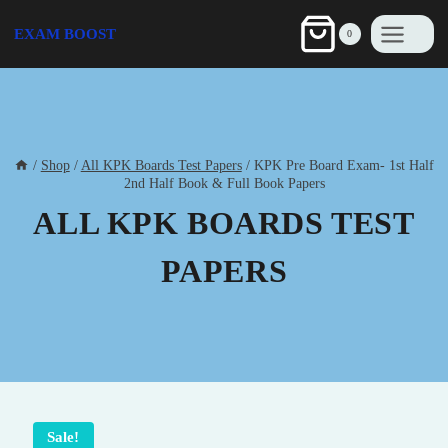
Skip
to
EXAM BOOST
0
content
/
Shop
/
All KPK Boards Test Papers
/
KPK Pre Board Exam- 1st Half
2nd Half Book & Full Book Papers
ALL KPK BOARDS TEST
PAPERS
Sale!