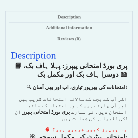
Description
Additional information
Reviews (0)
Description
📘
پری بورڈ امتحانی پیپرز: پہلا ہاف بک،
دوسرا ہاف بک اور مکمل بک
📖
🔍
امتحانات کی بھرپور تیاری، اب اور بھی آسان
!
اگر آپ کے بچے کے سالانہ امتحانات قریب ہیں
اور آپ چاہتے ہیں کہ وہ اعتماد کے ساتھ
امتحان دیں، تو ہمارے
پری بورڈ امتحانی پیپرز
ان
کی کامیابی کی ضمانت ہیں!
🧠
یہ پیپرز کیوں ضروری ہیں؟
🎯
امتحانی پیٹرن کی مکمل سمجھ
: