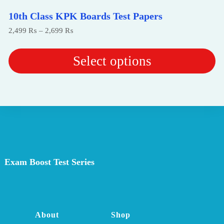
10th Class KPK Boards Test Papers
Price
2,499
₨
–
2,699
₨
range:
2,499 ₨
through
Select options
2,699 ₨
This
product
has
multiple
variants.
The
options
may
Exam Boost Test Series
be
chosen
on
the
product
page
About
Shop