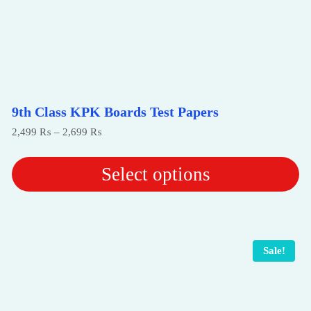
9th Class KPK Boards Test Papers
Price
2,499
₨
–
2,699
₨
range:
2,499 ₨
through
Select options
2,699 ₨
This
product
has
multiple
Sale!
variants.
The
options
may