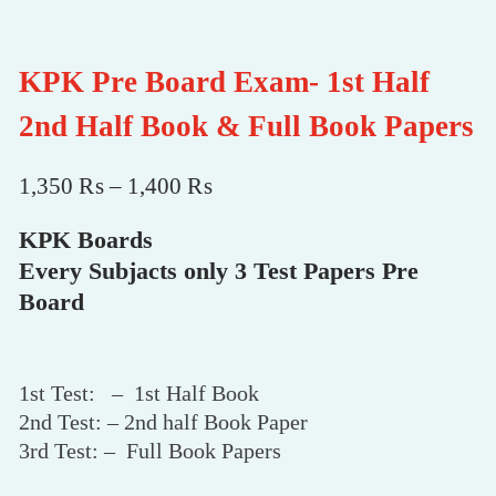
KPK Pre Board Exam- 1st Half
2nd Half Book & Full Book Papers
Price
1,350
₨
–
1,400
₨
range:
KPK Boards
1,350 ₨
Every Subjacts only 3 Test Papers Pre
through
Board
1,400 ₨
1st Test: – 1st Half Book
2nd Test: – 2nd half Book Paper
3rd Test: – Full Book Papers