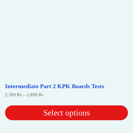
Intermediate Part 2 KPK Boards Tests
Price
2,399
₨
–
2,899
₨
range:
2,399 ₨
through
Select options
2,899 ₨
This
product