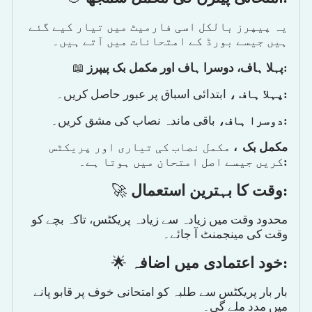
یہ پیپرز بالکل اسی فارمیٹ میں تیار کیے گئے
ہیں جیسے بورڈ کے امتحانات میں آتے ہیں۔
📖
پہلا ہاف، دوسرا ہاف اور مکمل بک پیپرز
:
ابتدائی اسباق پر عبور حاصل کریں۔
پہلا ہاف ،
:
باقی ماندہ نصاب کی مشق کریں۔
دوسرا ہاف،
:
مکمل بک ،
مکمل نصاب کی تیاری اور پریکٹس
کریں جیسے اصل امتحان میں ہوتا ہے۔
:
🚀
وقت کا بہترین استعمال
:
محدود وقت میں زیادہ سے زیادہ پریکٹس، تاکہ بچے کو
وقت کی مینجمنٹ آ جائے۔
🌟
خود اعتمادی میں اضافہ
:
بار بار پریکٹس سے طلبہ کو امتحانی خوف پر قابو پانے
میں مدد ملے گی۔