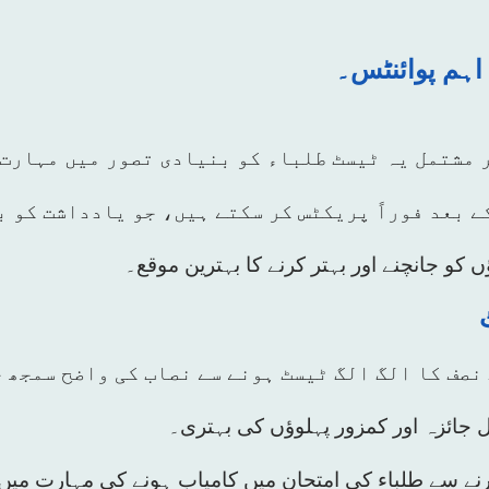
پر مشتمل یہ ٹیسٹ طلباء کو بنیادی تصور میں مہارت
ے بعد فوراً پریکٹس کر سکتے ہیں، جو یادداشت کو 
 کو جانچنے اور بہتر کرنے کا بہترین موقع۔
نصف کا الگ الگ ٹیسٹ ہونے سے نصاب کی واضح سمجھ 
 جائزہ اور کمزور پہلوؤں کی بہتری۔
نے سے طلباء کی امتحان میں کامیاب ہونے کی مہارت میں