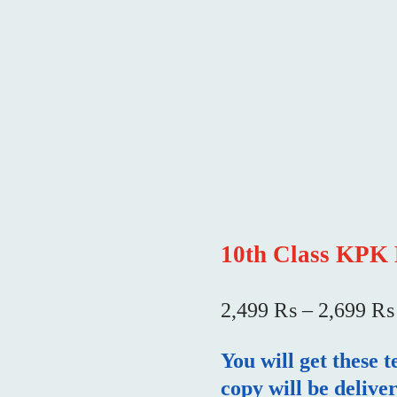
10th Class KPK 
2,499
₨
–
2,699
₨
You will get these 
copy will be delive