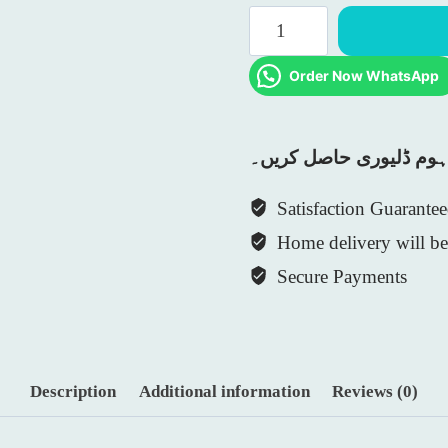
10th
Class
Order Now WhatsApp
KPK
Boards
Test
 ہوم ڈلیوری حاصل کریں۔
Papers
quantity
Satisfaction Guarante
Home delivery will be 
Secure Payments
Description
Additional information
Reviews (0)