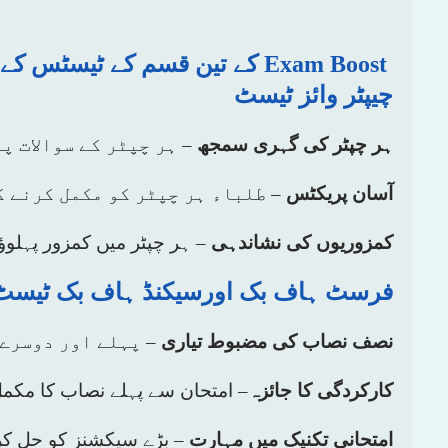
کے تین قسم کے ٹیسٹس کے اہم پوائنٹس۔ Exam Boost
چیپٹر وائز ٹیسٹ
ہر چپٹر کی گہری سمجھ
– ہر چپٹر کے سوالات 
آسان پریکٹس
– طلباء ہر چپٹر کو مکمل کرنے ک
کمزوریوں کی نشاندہی
– ہر چپٹر میں کمزور پہلوؤں
فرسٹ ہاف بک اورسیکنڈ ہاف بک ٹیسٹ
نصف نصاب کی مضبوط تیاری
– پہلے اور دوسرے 
کارکردگی کا جائزہ
– امتحان سے پہلے نصاب کا مکمل
امتحانی تکنیک میں مہارت
– بڑے سیکشنز کو حل کر