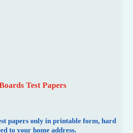
Boards Test Papers
Price
range:
test papers only in printable form, hard
2,499 ₨
red to your home address.